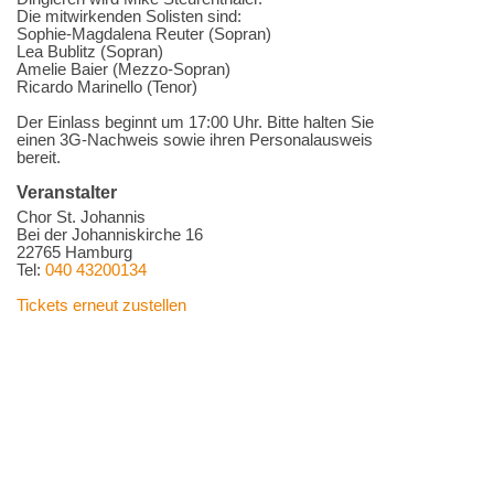
Die mitwirkenden Solisten sind:
Sophie-Magdalena Reuter (Sopran)
Lea Bublitz (Sopran)
Amelie Baier (Mezzo-Sopran)
Ricardo Marinello (Tenor)
Der Einlass beginnt um 17:00 Uhr. Bitte halten Sie
einen 3G-Nachweis sowie ihren Personalausweis
bereit.
Veranstalter
Chor St. Johannis
Bei der Johanniskirche 16
22765 Hamburg
Tel:
040 43200134
Tickets erneut zustellen
Eine E-Mail an den Veranstalter senden
© 2009-2026
Cortex Media GmbH Ulm
Impressum
|
Kontakt
|
AGB
Weitere Infos zu Cortex Tickets