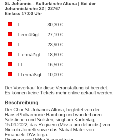
St. Johannis - Kulturkirche Altona | Bei der
Johanniskirche 22 | 22767
Einlass 17:00 Uhr
I
30,30
€
I ermäßigt
27,10
€
II
23,90
€
II ermäßigt
18,60
€
III
16,50
€
III ermäßigt
10,00
€
Der Vorverkauf für diese Veranstaltung ist beendet.
Es können keine Tickets mehr online gekauft werden.
Beschreibung
Der Chor St. Johannis Altona, begleitet von der
HansePhilharmonie Hamburg und wunderbaren
Solistinnen und Solisten, singt am Karfreitag,
15.04.2022, das Reqiuem (Missa pro defunctis) von
Niccolo Jomelli sowie das Stabat Mater von
Emanuele D'Astorga.
Dirigieren wird Mike Steurenthaler.